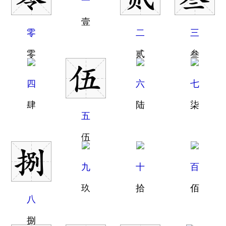
一
壹
零
二
三
零
贰
叁
四
六
七
肆
陆
柒
五
伍
九
十
百
玖
拾
佰
八
捌