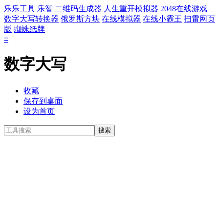
乐乐工具
乐智
二维码生成器
人生重开模拟器
2048在线游戏
数字大写转换器
俄罗斯方块
在线模拟器
在线小霸王
扫雷网页
版
蜘蛛纸牌
≡
数字大写
收藏
保存到桌面
设为首页