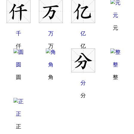
元
元
千
万
亿
仟
万
亿
圆
角
整
圆
角
整
分
分
正
正