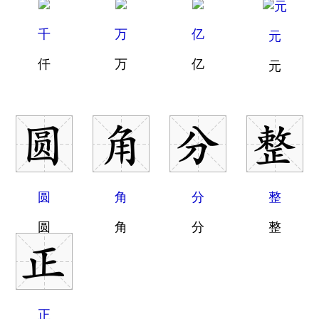
千
万
亿
元
仟
万
亿
元
圆
角
分
整
圆
角
分
整
正