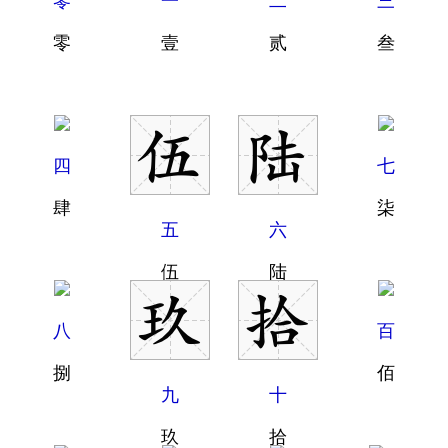
零
一
二
三
零
壹
贰
叁
四
七
肆
柒
五
六
伍
陆
八
百
捌
佰
九
十
玖
拾