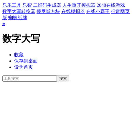
乐乐工具
乐智
二维码生成器
人生重开模拟器
2048在线游戏
数字大写转换器
俄罗斯方块
在线模拟器
在线小霸王
扫雷网页
版
蜘蛛纸牌
≡
数字大写
收藏
保存到桌面
设为首页